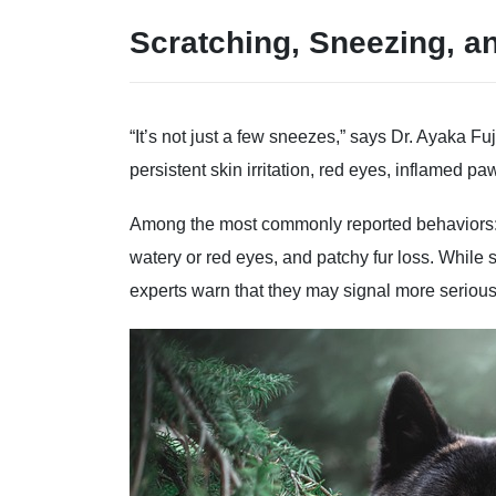
Scratching, Sneezing, 
“It’s not just a few sneezes,” says Dr. Ayaka Fu
persistent skin irritation, red eyes, inflamed p
Among the most commonly reported behaviors: e
watery or red eyes, and patchy fur loss. While
experts warn that they may signal more serious 