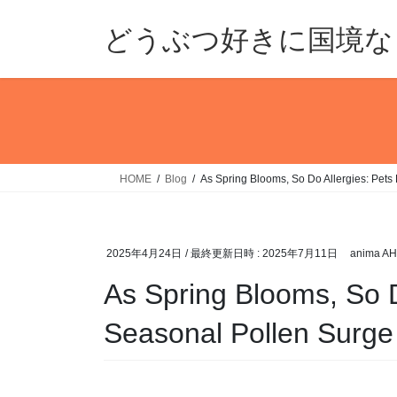
コ
ナ
ン
ビ
どうぶつ好きに国境なし
テ
ゲ
ン
ー
ツ
シ
へ
ョ
ス
ン
キ
に
ッ
移
HOME
Blog
As Spring Blooms, So Do Allergies: Pet
プ
動
2025年4月24日
/ 最終更新日時 :
2025年7月11日
anima AH
As Spring Blooms, So D
Seasonal Pollen Surge