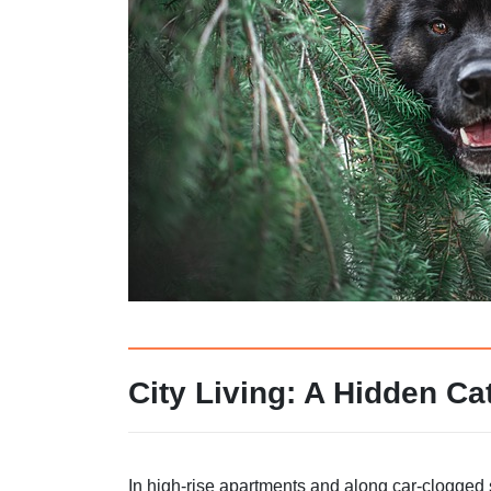
City Living: A Hidden Ca
In high-rise apartments and along car-clogged st