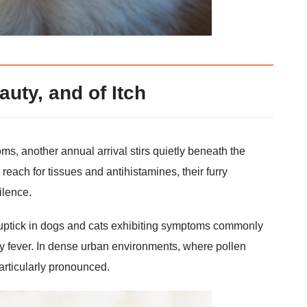
uty, and of Itch
s, another annual arrival stirs quietly beneath the
reach for tissues and antihistamines, their furry
ilence.
n uptick in dogs and cats exhibiting symptoms commonly
hay fever. In dense urban environments, where pollen
particularly pronounced.