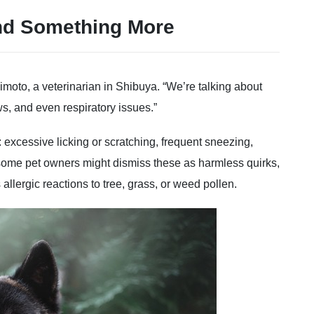
and Something More
jimoto, a veterinarian in Shibuya. “We’re talking about
aws, and even respiratory issues.”
xcessive licking or scratching, frequent sneezing,
 some pet owners might dismiss these as harmless quirks,
allergic reactions to tree, grass, or weed pollen.