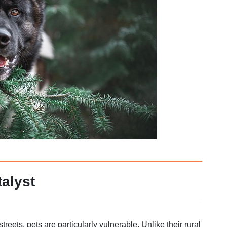
talyst
reets, pets are particularly vulnerable. Unlike their rural