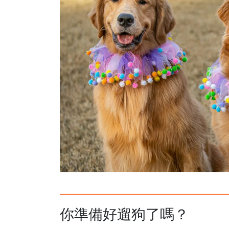
你準備好遛狗了嗎？