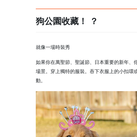
狗公園收藏！ ？
就像一場時裝秀
如果你在萬聖節、聖誕節、日本重要的新年、
場景。穿上獨特的服裝。吞下衣服上的小扣環
動。