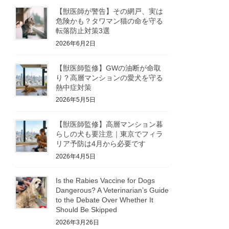
【獣医師が警告】その網戸、実は
危険かも？タワマン猫の命を守る
転落防止対策3選
2026年6月2日
【獣医師監修】GWの油断が命取
り？高層マンションの愛犬を守る
熱中症対策
2026年5月5日
【獣医師監修】高層マンション暮
らしの犬も要注意｜東京でフィラ
リア予防は4月から必要です
2026年4月5日
Is the Rabies Vaccine for Dogs
Dangerous? A Veterinarian’s Guide
to the Debate Over Whether It
Should Be Skipped
2026年3月26日