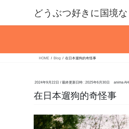
コ
ナ
ン
ビ
どうぶつ好きに国境なし
テ
ゲ
ン
ー
ツ
シ
へ
ョ
ス
ン
キ
に
ッ
移
HOME
Blog
在日本遛狗的奇怪事
プ
動
2024年9月22日
/ 最終更新日時 :
2025年6月30日
anima AH
在日本遛狗的奇怪事